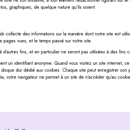
liste ne soit limitative, à tout élément rédactionnel figurant sur le 
otos, graphiques, de quelque nature qu’ils soient.
eb collecte des informations sur la manière dont notre site est utili
e pages vues, et le temps passé sur notre site.
 d’autres fins, et en particulier ne seront pas utilisées à des fins
luent un identifiant anonyme. Quand vous visitez un site internet, ce
re disque dur dédié aux cookies. Chaque site peut enregistrer son 
vée, votre navigateur ne permet à un site de n’accéder qu’au cookie